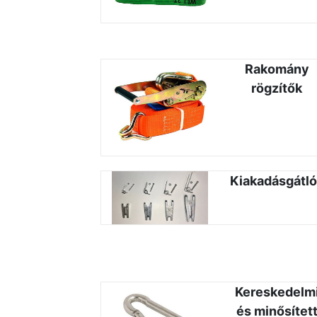
Rakomány
rögzítők
Kiakadásgátl
Kereskedelm
és minősítet