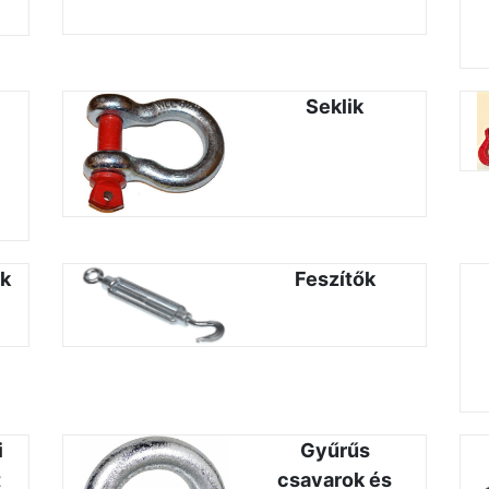
Seklik
ók
Feszítők
i
Gyűrűs
t
csavarok és