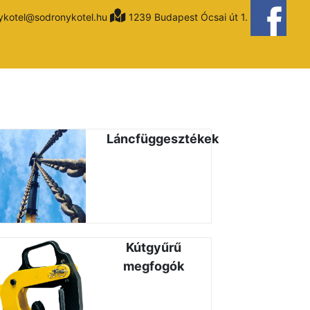
ykotel@sodronykotel.hu
1239 Budapest Ócsai út 1.
Láncfüggesztékek
Kútgyűrű
megfogók