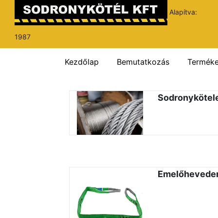
Alapítva:
1987
Kezdőlap
Bemutatkozás
Termék
Sodronykötel
Emelőhevede