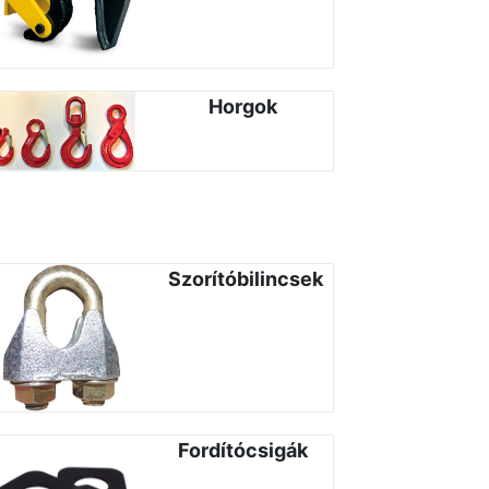
Horgok
Szorítóbilincsek
Fordítócsigák