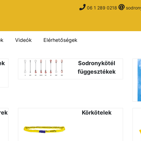
06 1 289 0218
sodron
ek
Videók
Elérhetőségek
ek
Sodronykötél
függesztékek
rek
Körkötelek