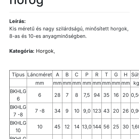
Leírás:
Kis méretű és nagy szilárdságú, minősített horgok,
8-as és 10-es anyagminőségben.
Kategória:
Horgok
,
Típus
Láncméret
A
B
C
P
R
T
G
H
Súl
mm
mm
mm
mm
mm
mm
mm
mm
mm
k
BKHLG
6
28
7
8
7,5
94
35
16
20
0,5
6
BKHLG
7 -8
34
9
10
9,0
123
43
20
26
0,9
7 -8
BKHLG
10
45
12
14
13,0
144
56
25
30
1,6
10
BKHLG