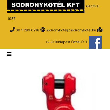
Alapítva:
1987
06 1 289 0218
sodronykotel@sodronykotel.hu
1239 Budapest Ócsai út 1.