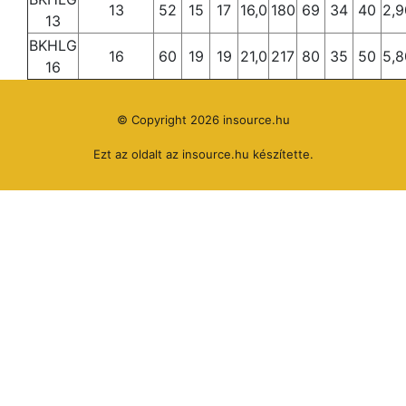
13
52
15
17
16,0
180
69
34
40
2,9
13
BKHLG
16
60
19
19
21,0
217
80
35
50
5,8
16
© Copyright 2026 insource.hu
Ezt az oldalt az
insource.hu
készítette.