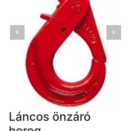
Láncos önzáró
horog