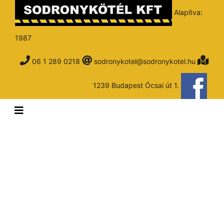
Alapítva:
1987
06 1 289 0218
sodronykotel@sodronykotel.hu
1239 Budapest Ócsai út 1.