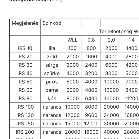
Megjelenés
Színkód
Terhelhetőség W
WLL
0,8
2,0
1,4
IRS 10
lila
100
800
2000
1400
IRS 20
zöld
2000
1600
4000
2800
IRS 30
sárga
3000
2400
6000
4200
IRS 40
szürke
4000
3200
8000
5600
IRS 50
piros
5000
4000
10000
7000
IRS 60
barna
6000
4800
12000
8400
IRS 80
kék
8000
6400
16000
11200
IRS 100
narancs
10000
8000
20000
14000
IRS 120
narancs
12000
9600
24000
16800
IRS 150
narancs
15000
12000
30000
21000
IRS 200
narancs
20000
16000
40000
2800