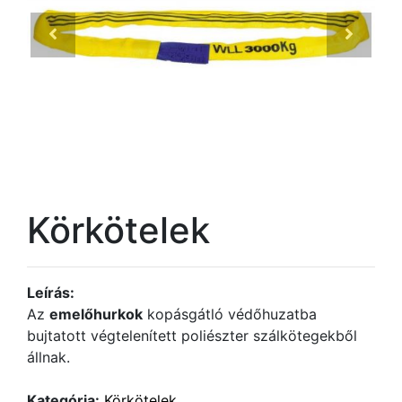
Körkötelek
Leírás:
Az
emelőhurkok
kopásgátló védőhuzatba
bujtatott végtelenített poliészter szálkötegekből
állnak.
Kategória:
Körkötelek
,