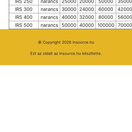
IRS 250
narancs
25000
20000
50000
3500
IRS 300
narancs
30000
24000
60000
4200
IRS 400
narancs
40000
32000
80000
5600
IRS 500
narancs
50000
40000
100000
7000
© Copyright 2026 insource.hu
Ezt az oldalt az
insource.hu
készítette.